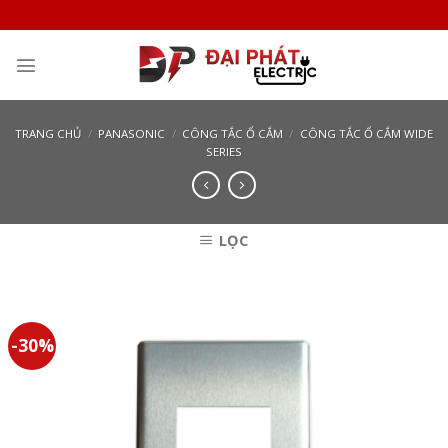
Skip
to
content
TRANG CHỦ
/
PANASONIC
/
CÔNG TẮC Ổ CẮM
/
CÔNG TẮC Ổ CẮM WIDE
SERIES
LỌC
-30%