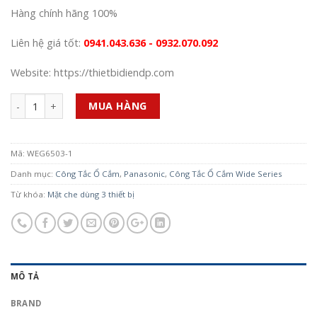
Hàng chính hãng 100%
Liên hệ giá tốt:
0941.043.636 - 0932.070.092
Website: https://thietbidiendp.com
Số lượng
MUA HÀNG
Mã:
WEG6503-1
Danh mục:
Công Tắc Ổ Cắm
,
Panasonic
,
Công Tắc Ổ Cắm Wide Series
Từ khóa:
Mặt che dùng 3 thiết bị
MÔ TẢ
BRAND