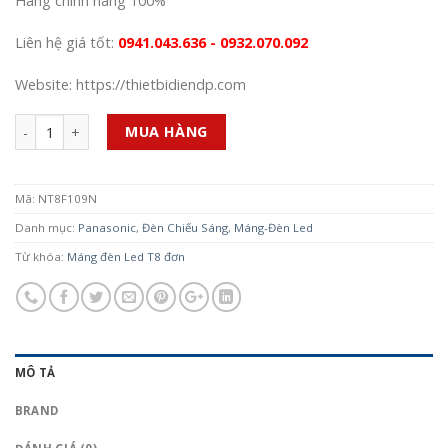
Hàng chính hãng 100%
Liên hệ giá tốt:
0941.043.636 - 0932.070.092
Website: https://thietbidiendp.com
Số lượng
MUA HÀNG
Mã:
NT8F109N
Danh mục:
Panasonic
,
Đèn Chiếu Sáng
,
Máng-Đèn Led
Từ khóa:
Máng đèn Led T8 đơn
MÔ TẢ
BRAND