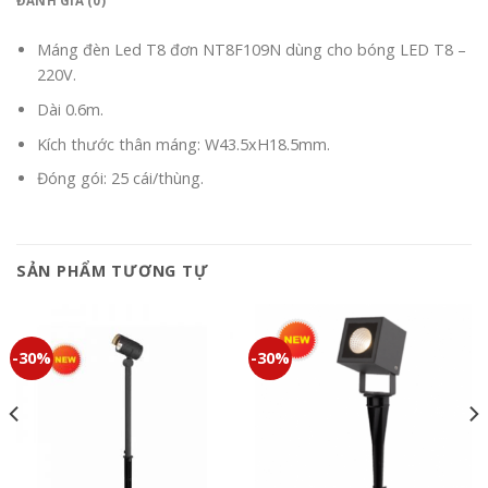
ĐÁNH GIÁ (0)
Máng đèn Led T8 đơn NT8F109N dùng cho bóng LED T8 –
220V.
Dài 0.6m.
Kích thước thân máng: W43.5xH18.5mm.
Đóng gói: 25 cái/thùng.
SẢN PHẨM TƯƠNG TỰ
-30%
-30%