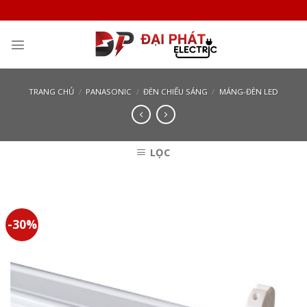
Skip
to
content
TRANG CHỦ
/
PANASONIC
/
ĐÈN CHIẾU SÁNG
/
MÁNG-ĐÈN LED
LỌC
-30%