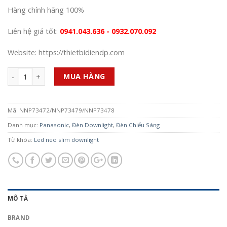
Hàng chính hãng 100%
Liên hệ giá tốt:
0941.043.636 - 0932.070.092
Website: https://thietbidiendp.com
Số lượng
MUA HÀNG
Mã:
NNP73472/NNP73479/NNP73478
Danh mục:
Panasonic
,
Đèn Downlight
,
Đèn Chiếu Sáng
Từ khóa:
Led neo slim downlight
MÔ TẢ
BRAND