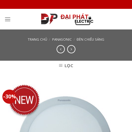
Skip
to
content
TRANG CHỦ
/
PANASONIC
/
ĐÈN CHIẾU SÁNG
LỌC
-30%