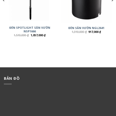
ĐÈN SPOTLIGHT SÂN VƯỜN
ĐÈN SÂN VƯỜN NGL2641
NSP1666
1,310,000
₫
917,000
₫
1,510,000
₫
1,057,000
₫
BẢN ĐỒ