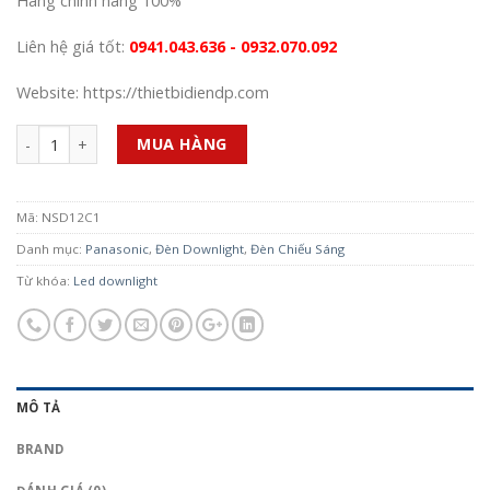
Hàng chính hãng 100%
Liên hệ giá tốt:
0941.043.636 - 0932.070.092
Website: https://thietbidiendp.com
Số lượng
MUA HÀNG
Mã:
NSD12C1
Danh mục:
Panasonic
,
Đèn Downlight
,
Đèn Chiếu Sáng
Từ khóa:
Led downlight
MÔ TẢ
BRAND