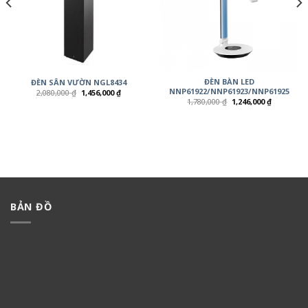
ĐÈN BÀN LED
ĐÈN SÂN VƯỜN NGL8434
NNP61922/NNP61923/NNP61925
2,080,000
₫
1,456,000
₫
1,780,000
₫
1,246,000
₫
BẢN ĐỒ