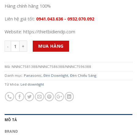
Hàng chính hãng 100%
Liên hệ giá tốt:
0941.043.636 - 0932.070.092
Website: https://thietbidiendp.com
Số lượng
MUA HÀNG
Mã:
NNNC7581388/NNNC7586388/NNNC7596388
Danh mục:
Panasonic
,
Đèn Downlight
,
Đèn Chiếu Sáng
Từ khóa:
Led downlight
MÔ TẢ
BRAND