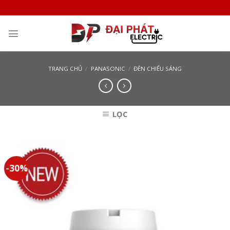
Skip
to
content
TRANG CHỦ
/
PANASONIC
/
ĐÈN CHIẾU SÁNG
LỌC
-30%