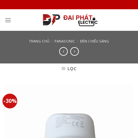
Skip
to
content
TRANG CHỦ
/
PANASONIC
/
ĐÈN CHIẾU SÁNG
LỌC
-30%