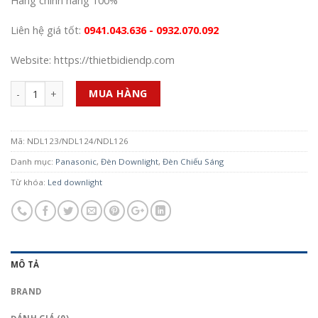
Hàng chính hãng 100%
Liên hệ giá tốt:
0941.043.636 - 0932.070.092
Website: https://thietbidiendp.com
Số lượng
MUA HÀNG
Mã:
NDL123/NDL124/NDL126
Danh mục:
Panasonic
,
Đèn Downlight
,
Đèn Chiếu Sáng
Từ khóa:
Led downlight
MÔ TẢ
BRAND