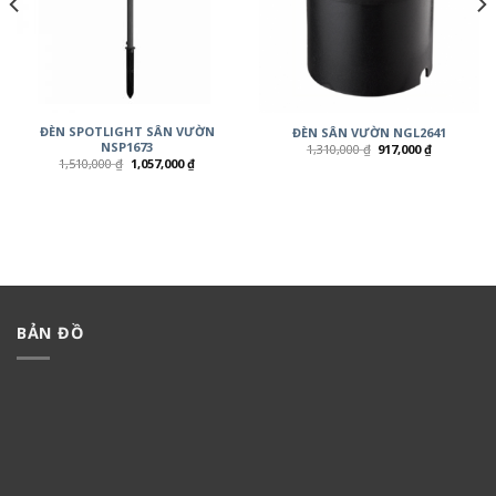
ĐÈN SPOTLIGHT SÂN VƯỜN
ĐÈN SÂN VƯỜN NGL2641
NSP1673
1,310,000
₫
917,000
₫
1,510,000
₫
1,057,000
₫
BẢN ĐỒ