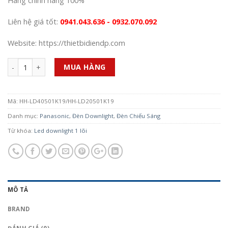
Hàng chính hãng 100%
Liên hệ giá tốt:
0941.043.636 - 0932.070.092
Website: https://thietbidiendp.com
Số lượng
MUA HÀNG
Mã:
HH-LD40501K19/HH-LD20501K19
Danh mục:
Panasonic
,
Đèn Downlight
,
Đèn Chiếu Sáng
Từ khóa:
Led downlight 1 lõi
MÔ TẢ
BRAND