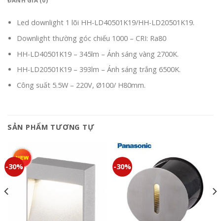
ĐÁNH GIÁ (0)
Led downlight 1 lõi HH-LD40501K19/HH-LD20501K19.
Downlight thường góc chiếu 1000 – CRI: Ra80
HH-LD40501K19 – 345lm – Ánh sáng vàng 2700K.
HH-LD20501K19 – 393lm – Ánh sáng trắng 6500K.
Công suất 5.5W – 220V, Ø100/ H80mm.
SẢN PHẨM TƯƠNG TỰ
-30%
-30%