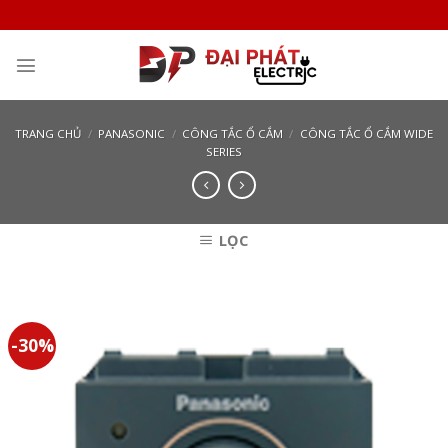
Skip
to
content
TRANG CHỦ
/
PANASONIC
/
CÔNG TẮC Ổ CẮM
/
CÔNG TẮC Ổ CẮM WIDE
SERIES
LỌC
-30%