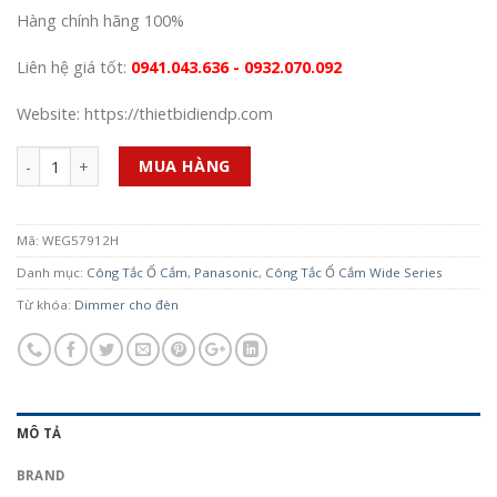
Hàng chính hãng 100%
Liên hệ giá tốt:
0941.043.636 - 0932.070.092
Website: https://thietbidiendp.com
Số lượng
MUA HÀNG
Mã:
WEG57912H
Danh mục:
Công Tắc Ổ Cắm
,
Panasonic
,
Công Tắc Ổ Cắm Wide Series
Từ khóa:
Dimmer cho đèn
MÔ TẢ
BRAND