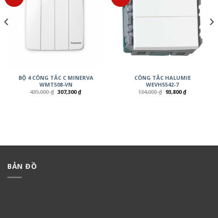
BỘ 4 CÔNG TẮC C MINERVA
CÔNG TẮC HALUMIE
WMT508-VN
WEVH5542-7
439,000
₫
307,300
₫
134,000
₫
93,800
₫
BẢN ĐỒ