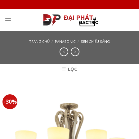
Skip
to
content
TRANG CHỦ
/
PANASONIC
/
ĐÈN CHIẾU SÁNG
LỌC
-30%