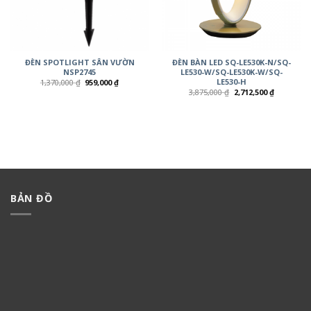
ĐÈN SPOTLIGHT SÂN VƯỜN
ĐÈN BÀN LED SQ-LE530K-N/SQ-
NSP2745
LE530-W/SQ-LE530K-W/SQ-
LE530-H
1,370,000
₫
959,000
₫
3,875,000
₫
2,712,500
₫
BẢN ĐỒ