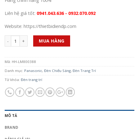
Hàng chính hãng 100%
Liên hệ giá tốt:
0941.043.636 - 0932.070.092
Website: https://thietbidiendp.com
Số lượng
MUA HÀNG
Mã:
HH-LM800388
Danh mục:
Panasonic
,
Đèn Chiếu Sáng
,
Đèn Trang Trí
Từ khóa:
Đèn trang trí
MÔ TẢ
BRAND