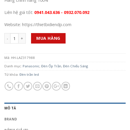
Hàng chính hãng 100%
Liên hệ giá tốt:
0941.043.636 - 0932.070.092
Website: https://thietbidiendp.com
Số lượng
MUA HÀNG
Mã:
HH-LAZ317988
Danh mục:
Panasonic
,
Đèn Ốp Trần
,
Đèn Chiếu Sáng
Từ khóa:
Đèn trần led
MÔ TẢ
BRAND