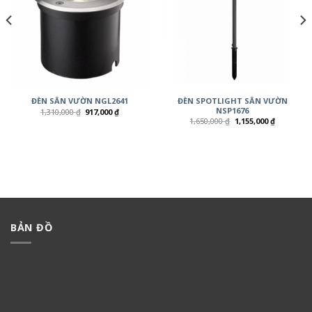
ĐÈN SPOTLIGHT SÂN VƯỜN
ĐÈN SÂN VƯỜN NGL2641
NSP1676
1,310,000
₫
917,000
₫
1,650,000
₫
1,155,000
₫
BẢN ĐỒ