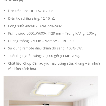
ĐÁNH GIÁ (0)
Đèn trần Led HH-LAZ317988.
Diện tích chiếu sáng: 12-16m2.
Công suất 48W/0.23A/AC220-240V.
Kích thước: L600xW600xH129mm – Trọng lượng: 5.36kg.
Quang thông: 2500m – 52lm/W – CRI: Ra80.
Sử dụng remote điều chỉnh độ sáng (100%-5%).
Tuổi thọ nguồn sáng: 20,000 giờ (LLMF: 70%).
Chất liệu: Chụp đèn acrylic màu trắng sữa, khung viền nhựa
vân hình cánh hoa.