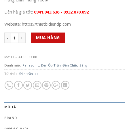
Liên hệ giá tốt:
0941.043.636 - 0932.070.092
Website: https://thietbidiendp.com
Số lượng
MUA HÀNG
Mã:
HH-LA1038CC88
Danh mục:
Panasonic
,
Đèn Ốp Trần
,
Đèn Chiếu Sáng
Từ khóa:
Đèn trần led
MÔ TẢ
BRAND
ĐÁNH GIÁ (0)