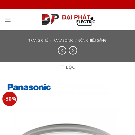
Skip
to
content
TRANG CHỦ
/
PANASONIC
/
ĐÈN CHIẾU SÁNG
LỌC
-30%