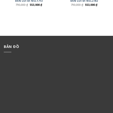
ĐÈN LỐI ĐI NSL1713
ĐÈN LỐI ĐI NSL2782
790,000
₫
553,000
₫
790,000
₫
553,000
₫
BẢN ĐỒ