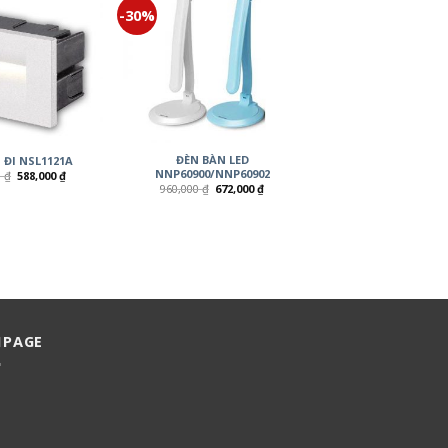
-30%
ĐÈN BÀN LED
 ĐI NSL1121A
NNP60900/NNP60902
0
₫
588,000
₫
960,000
₫
672,000
₫
NPAGE