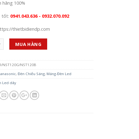
h hãng 100%
á tốt:
0941.043.636 - 0932.070.092
ttps://thietbidiendp.com
MUA HÀNG
R/NST120G/NST120B
anasonic
,
Đèn Chiếu Sáng
,
Máng-Đèn Led
n Led dây