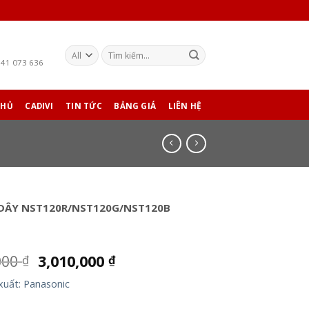
941 073 636
CHỦ
CADIVI
TIN TỨC
BẢNG GIÁ
LIÊN HỆ
 DÂY NST120R/NST120G/NST120B
000
3,010,000
₫
₫
xuất: Panasonic