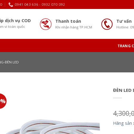
30
0941 043 636 - 0932 070 092
ip dịch vụ COD
Thanh toán
Tư vấn
m vi toàn quốc
Khi nhận hàng TP.HCM
Hotline: 0
TRANG 
G-ĐÈN LED
ĐÈN LED
0%
4,300,
Hãng sản 