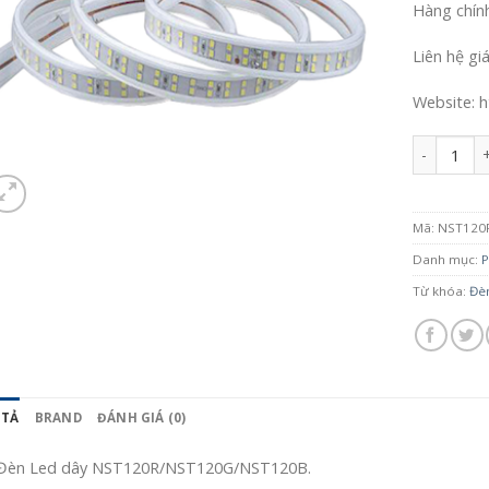
Hàng chín
Liên hệ gi
Website: h
Số lượng
Mã:
NST120
Danh mục:
P
Từ khóa:
Đè
 TẢ
BRAND
ĐÁNH GIÁ (0)
Đèn Led dây NST120R/NST120G/NST120B.