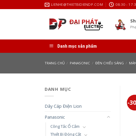
Skip
LIENHE@THIETBIDIENDP.COM
08:30 - 17:
to
content
Sh
Phạ
Danh mục sản phẩm
TRANG CHỦ
/
PANASONIC
/
ĐÈN CHIẾU SÁNG
/
MÁN
DANH MỤC
-3
Dây Cáp Điện Lion
Panasonic
Công Tắc Ổ Cắm
Thiết Bị Đóng Cắt