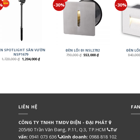
0%
-30%
-30%
ÈN SPOTLIGHT SÂN VƯỜN
ĐÈN LỐI ĐI NSL2782
ĐÈN LỐI
NSP1679
790,000
₫
553,000
₫
840,00
1,720,000
₫
1,204,000
₫
LIÊN HỆ
FA
CÔNG TY TNHH TMDV ĐIỆN - ĐẠI PHÁT
205/60 Trần Văn Đang, P.11, Q.3, TP.HCM
Tư
vấn:
0941 073 636
Kinh doanh:
0988 818 102