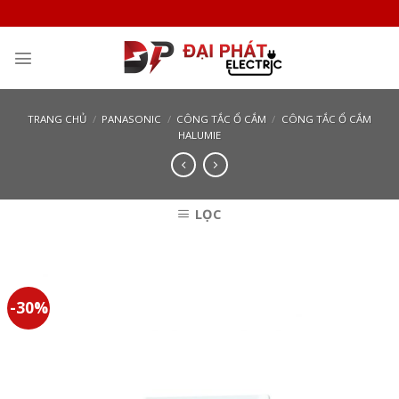
Skip
to
content
TRANG CHỦ
/
PANASONIC
/
CÔNG TẮC Ổ CẮM
/
CÔNG TẮC Ổ CẮM
HALUMIE
LỌC
-30%