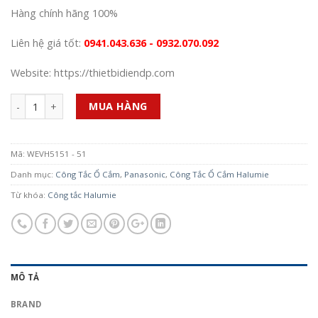
Hàng chính hãng 100%
Liên hệ giá tốt:
0941.043.636 - 0932.070.092
Website: https://thietbidiendp.com
Số lượng
MUA HÀNG
Mã:
WEVH5151 - 51
Danh mục:
Công Tắc Ổ Cắm
,
Panasonic
,
Công Tắc Ổ Cắm Halumie
Từ khóa:
Công tắc Halumie
MÔ TẢ
BRAND