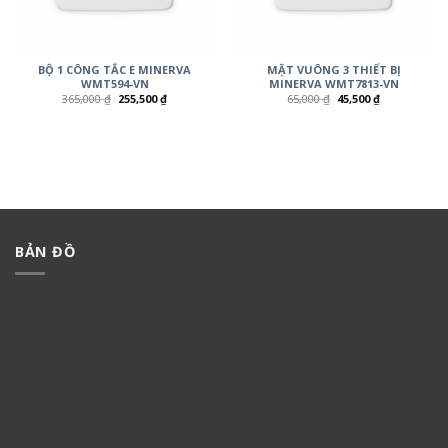
BỘ 1 CÔNG TẮC E MINERVA
MẶT VUÔNG 3 THIẾT BỊ
WMT594-VN
MINERVA WMT7813-VN
365,000
₫
255,500
₫
65,000
₫
45,500
₫
BẢN ĐỒ