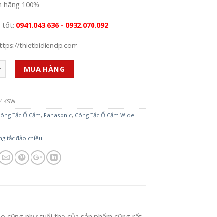
h hãng 100%
á tốt:
0941.043.636 - 0932.070.092
ttps://thietbidiendp.com
MUA HÀNG
04KSW
ông Tắc Ổ Cắm
,
Panasonic
,
Công Tắc Ổ Cắm Wide
g tắc đảo chiều
o cũng như tuổi thọ của sản phẩm cũng rất