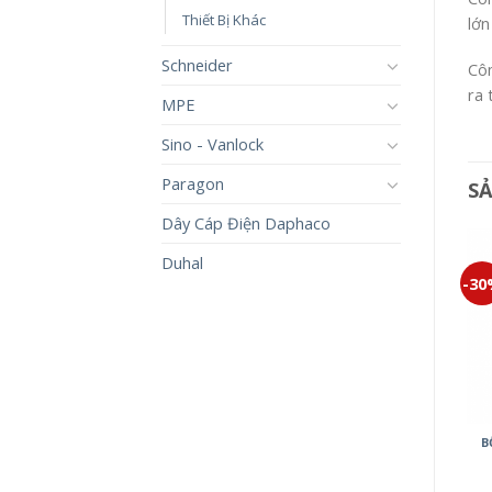
Thiết Bị Khác
lớn
Schneider
Côn
ra 
MPE
Sino - Vanlock
Paragon
S
Dây Cáp Điện Daphaco
Duhal
-30%
-30%
-3
ĐÈN CẢM BIẾN MINERVA
CÔNG TẮC HALUMIE
B
WMT707-VN
WEVH5531
2,500,000
₫
1,750,000
₫
19,500
₫
13,650
₫