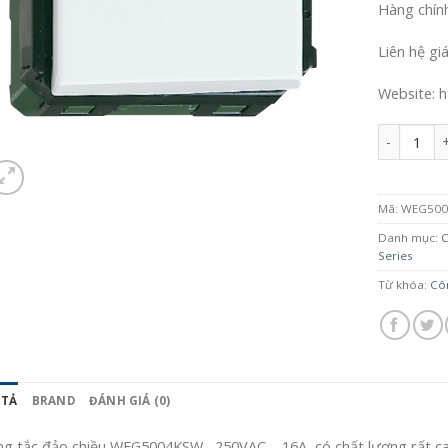
Hàng chín
Liên hệ gi
Website: h
Số lượng
Mã:
WEG50
Danh mục:
C
Series
Từ khóa:
Côn
 TẢ
BRAND
ĐÁNH GIÁ (0)
g tắc đảo chiều WEG5004KSW, 250VAC – 16A, có chất lượng rất ca