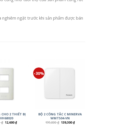
a nghiêm ngặt trước khi sản phẩm được bán
-30%
CHO 2 THIẾT BỊ
BỘ 2 CÔNG TẮC C MINERVA
VH68020
WMT504-VN
0
₫
12,600
₫
199,000
₫
139,300
₫