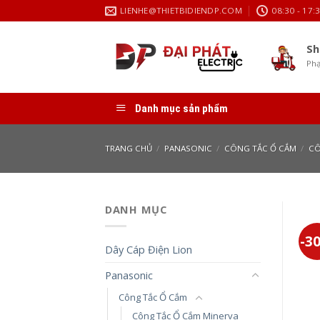
Skip
LIENHE@THIETBIDIENDP.COM
08:30 - 17:
to
content
Sh
Phạ
Danh mục sản phẩm
TRANG CHỦ
/
PANASONIC
/
CÔNG TẮC Ổ CẮM
/
CÔ
DANH MỤC
-3
Dây Cáp Điện Lion
Panasonic
Công Tắc Ổ Cắm
Công Tắc Ổ Cắm Minerva