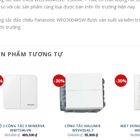
 so với các sản phẩm cùng loại được bán trên thị trường hiện nay.
g tắc đảo chiều Panasonic WEG5004KSW được sản xuất và kiểm tr
thị trường.
ẢN PHẨM TƯƠNG TỰ
0%
-30%
-30%
Ộ 2 CÔNG TẮC E MINERVA
CÔNG TẮC HALUMIE
MẶT DÙNG 
WMT596-VN
WEVH5542-7
WE
699,000
₫
489,300
₫
134,000
₫
93,800
₫
18,00