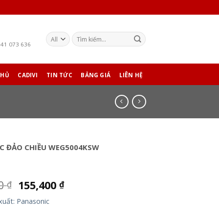
941 073 636
CHỦ
CADIVI
TIN TỨC
BẢNG GIÁ
LIÊN HỆ
C ĐẢO CHIỀU WEG5004KSW
00
155,400
₫
₫
xuất: Panasonic