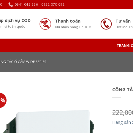
30
0941 043 636 - 0932 070 092
ip dịch vụ COD
Thanh toán
Tư vấn
m vi toàn quốc
Khi nhận hàng TP.HCM
Hotline: 0
TRANG 
NG TẮC Ổ CẮM WIDE SERIES
CÔNG TẮ
0%
222,0
Hãng sản 