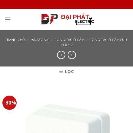
Skip
to
content
TRANG CHỦ
/
PANASONIC
/
CÔNG TẮC Ổ CẮM
/
CÔNG TẮC Ổ CẮM FULL
COLOR
LỌC
-30%