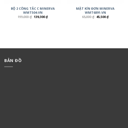
BỘ 2 CÔNG TẮC C MINERVA
MẶT KÍN ĐƠN MINERVA
WMT504-VN
WMT6891-VN
199,000
₫
139,300
₫
65,000
₫
45,500
₫
BẢN ĐỒ