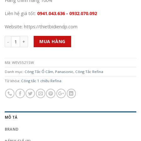
Hàng chính hãng 100%
Liên hệ giá tốt:
0941.043.636 - 0932.070.092
Website: https://thietbidiendp.com
Số lượng
MUA HÀNG
Mã:
WEV5521SW
Danh mục:
Công Tắc Ổ Cắm
,
Panasonic
,
Công Tắc Refina
Từ khóa:
Công tắc 1 chiều Refina
MÔ TẢ
BRAND