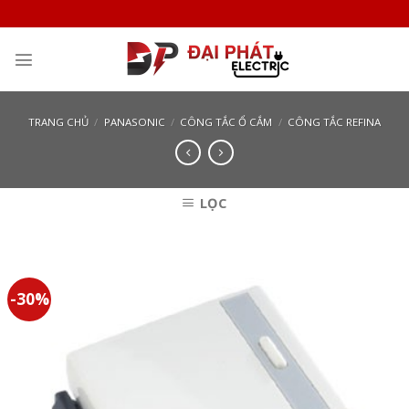
Skip
to
content
TRANG CHỦ
/
PANASONIC
/
CÔNG TẮC Ổ CẮM
/
CÔNG TẮC REFINA
LỌC
-30%