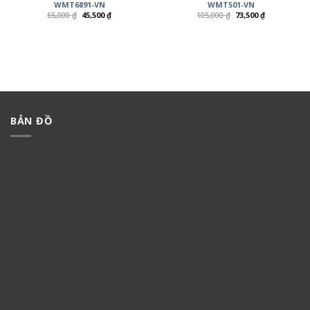
WMT6891-VN
WMT501-VN
65,000
₫
45,500
₫
105,000
₫
73,500
₫
BẢN ĐỒ