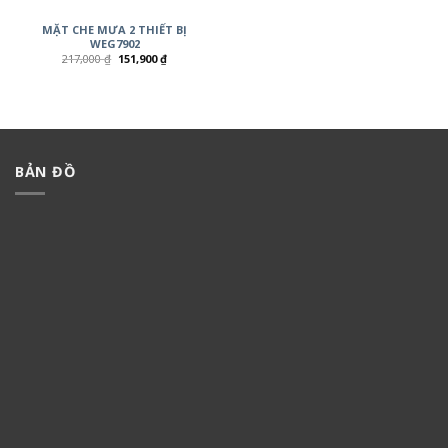
MẶT CHE MƯA 2 THIẾT BỊ
WEG7902
217,000
₫
151,900
₫
BẢN ĐỒ