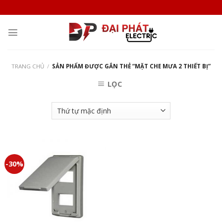
Skip
to
content
TRANG CHỦ
/
SẢN PHẨM ĐƯỢC GẮN THẺ “MẶT CHE MƯA 2 THIẾT BỊ”
LỌC
-30%