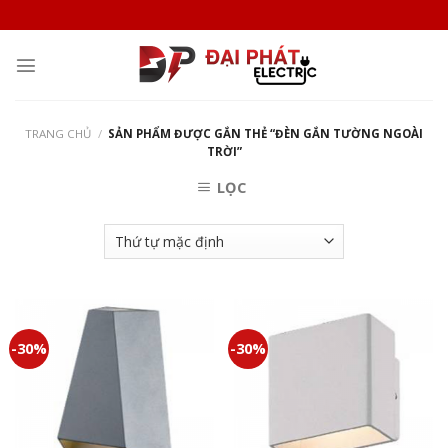
Skip
to
content
TRANG CHỦ
/
SẢN PHẨM ĐƯỢC GẮN THẺ “ĐÈN GẮN TƯỜNG NGOÀI
TRỜI”
LỌC
-30%
-30%